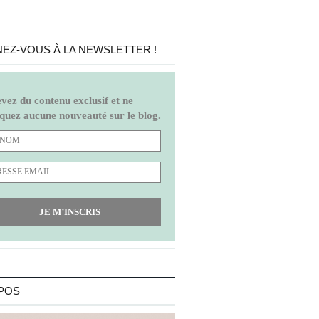
EZ-VOUS À LA NEWSLETTER !
vez du contenu exclusif et ne
uez aucune nouveauté sur le blog.
JE M’INSCRIS
POS