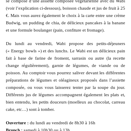
se compose d’une assiette composée végétarienne avec du Wabi
(voir l’explication ci-dessous), boisson chaude et jus de fruit à 25
€. Mais vous aurez également le choix à la carte entre une crème
Budwig, un pudding de chia, de délicieux pancakes à la banane
et une formule boulanger (pain, confiture et fromage).
Du lundi au vendredi, Wabi propose des petits-déjeuners
(« Energy bowls ») et des lunchs. Le Wabi est un délicieux pain
fait à base de farine de froment, sarrasin ou autre (la recette
change régulièrement), garnie de légumes, de viande ou de
poisson. Au comptoir vous pourrez saliver devant les différentes
préparations de légumes et oléagineux proposés dans l’assiette
composée, ou vous vous laisserez tenter par la soupe du jour.
Différents jus de légumes accompagnent également les plats et,
bien entendu, les petits douceurs (moelleux au chocolat, carreau
cake, etc…) sont à tomber.
Ouverture :
du lundi au vendredi de 8h30 à 16h
Brunch :
samedi à 10h30 ou à 13h