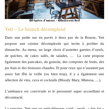
©Pépites d’amour – ©Radisson Red
Yeti – Le brunch décomplexé
Dans une petite rue en pavés à deux pas de la Bourse, Yeti
propose une cuisine décomplexée qui invite à profiter du
dimanche. Au menu, un large choix d’assiettes garnies d’oeufs,
de quiches, de cakes salés, de salades, … La carte propose
également des pancakes, du granola, des compotes de fruits, des
jus frais et des boissons chaudes. Et pour ceux qui n’auraient pas
assez fait fête la veille (ou bien trop), il y a également une
sélection de vins, cava et cocktails (Bloody Mary, Mimosa, …).
L’ambiance est conviviale et le personnel super accueillant et
décontracté.
La semaine, Yeti sert un petit-déjeuner varié : oeufs, « big fat »