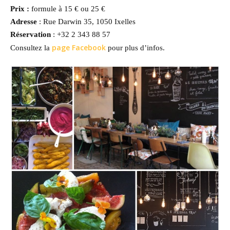
Prix :
formule à 15 € ou 25 €
Adresse
: Rue Darwin 35, 1050 Ixelles
Réservation
: +32 2 343 88 57
page Facebook
Consultez la
pour plus d’infos.