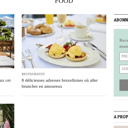
FOOD
ABONNE
Rece
manq
RESTAURANTS
ux cet
8 délicieuses adresses bruxelloises où aller
bruncher en amoureux
A PRO