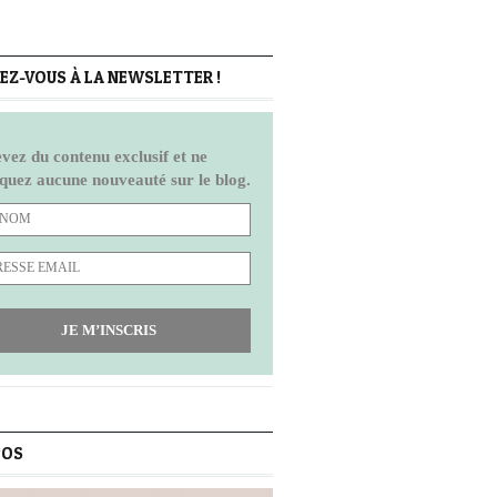
Z-VOUS À LA NEWSLETTER !
vez du contenu exclusif et ne
uez aucune nouveauté sur le blog.
JE M’INSCRIS
POS