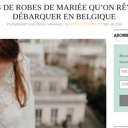
 DE ROBES DE MARIÉE QU’ON RÊ
DÉBARQUER EN BELGIQUE
EVÉNEMENTS HEUREUX
,
MARIAGE
/
BY
PÉPITES D'AMOUR
/
SEP 28, 2016
ABONNE
Rece
manq