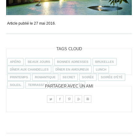
Article publié le 27 mai 2016.
TAGS CLOUD
APÉRO
BEAUX JOURS
BONNES ADRESSES
BRUXELLES
DÎNER AUX CHANDELLES
DÎNER EN AMOUREUX
LUNCH
PRINTEMPS
ROMANTIQUE
SECRET
SOIRÉE
SOIRÉE D'ÉTÉ
SOLEIL
TERRASSE
TERRASSE CACHÉE
PARTAGER AVEC UN AMI