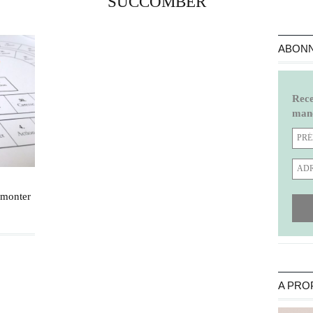
SUCCOMBER
ABONN
Rece
manq
e monter
A PRO