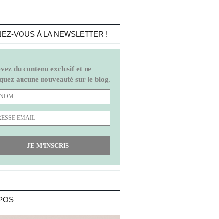
EZ-VOUS À LA NEWSLETTER !
vez du contenu exclusif et ne
uez aucune nouveauté sur le blog.
JE M’INSCRIS
POS