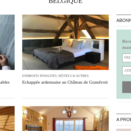
BELGIQUE
ABONN
Rece
manq
ENDROITS INSOLITES
,
HÔTELS & AUTRES
sables
Echappée ardennaise au Château de Grandvoir
A PRO