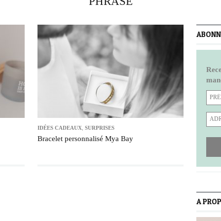
PHRASE
ABONNE
Rece
manq
IDÉES CADEAUX
,
SURPRISES
Bracelet personnalisé Mya Bay
A PRO