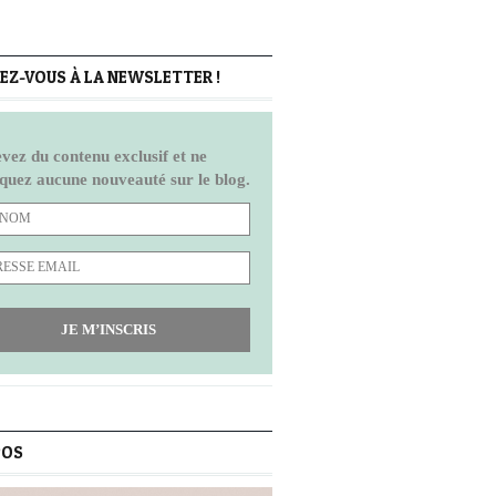
Z-VOUS À LA NEWSLETTER !
vez du contenu exclusif et ne
uez aucune nouveauté sur le blog.
JE M’INSCRIS
POS