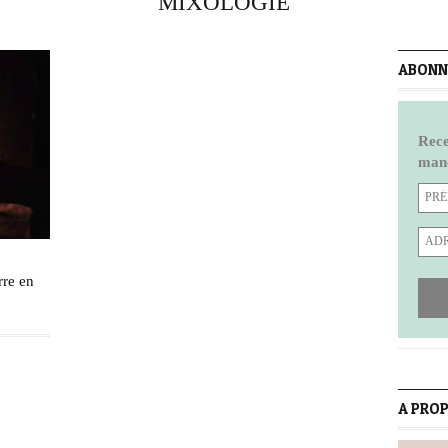
MIXOLOGIE
ABONNE
Rece
manq
rre en
A PRO