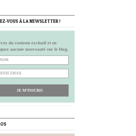
Z-VOUS À LA NEWSLETTER !
vez du contenu exclusif et ne
uez aucune nouveauté sur le blog.
JE M’INSCRIS
POS