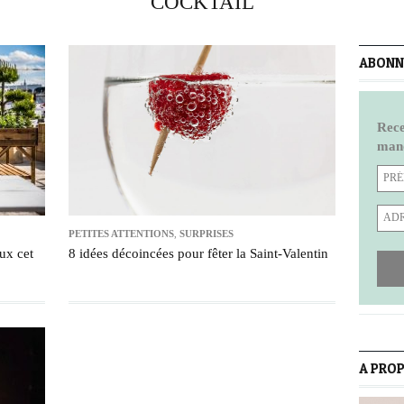
COCKTAIL
ABONNE
Rece
manq
PETITES ATTENTIONS
,
SURPRISES
ux cet
8 idées décoincées pour fêter la Saint-Valentin
A PRO